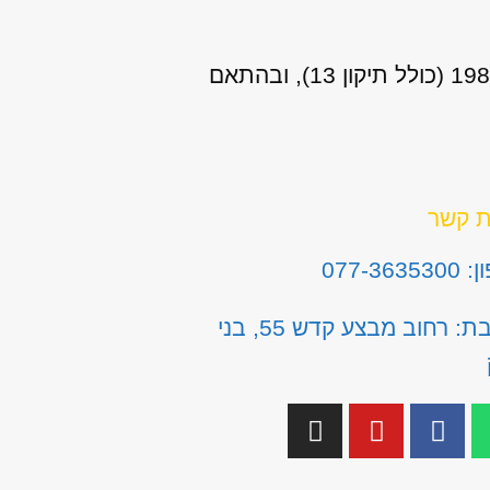
אני מאשר/ת כי ידוע לי שהפרטים שמסרתי יישמרו ויעובדו בהתאם לחוק הגנת הפרטיות, התשמ"א–1981 (כולל תיקון 13), ובהתאם
ת קשר
077-3635
כתובת: רחוב מבצע קדש 55, בני