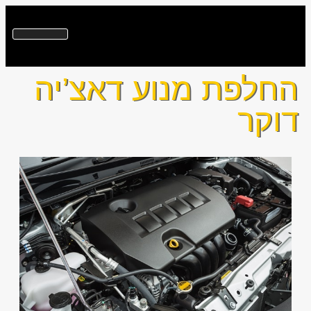
החלפת מנוע דאצ’יה
דוקר