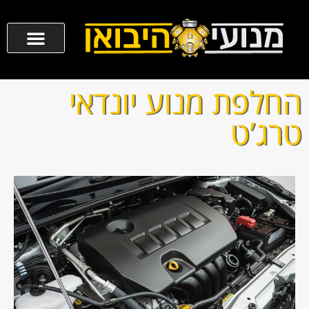
החלפת מנוע יונדאי
טרג’ט