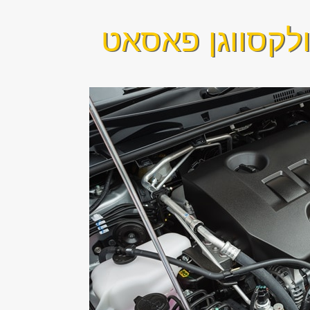
לקסווגן פאסאט