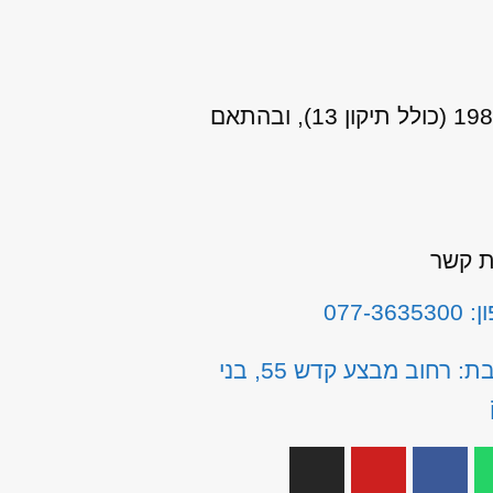
אני מאשר/ת כי ידוע לי שהפרטים שמסרתי יישמרו ויעובדו בהתאם לחוק הגנת הפרטיות, התשמ"א–1981 (כולל תיקון 13), ובהתאם
ת קשר
077-3635
כתובת: רחוב מבצע קדש 55, בני