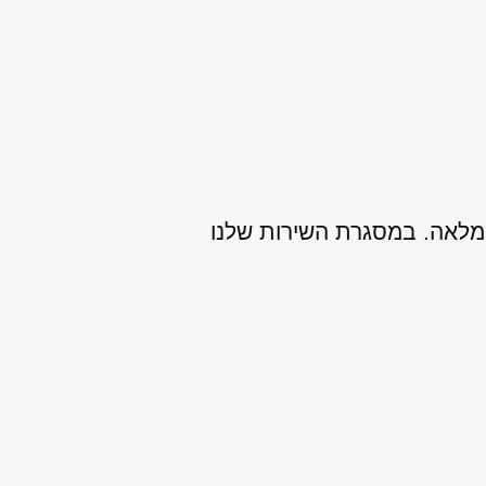
והשנתונים של אלפא רומיאו 147, כולל אחריות מלאה. במסגרת השירות שלנו