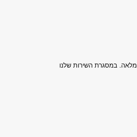
והשנתונים של אלפא רומיאו 156, כולל אחריות מלאה. במסגרת השירות שלנו