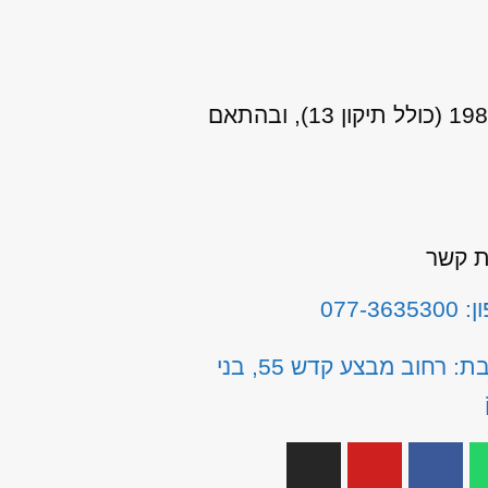
אני מאשר/ת כי ידוע לי שהפרטים שמסרתי יישמרו ויעובדו בהתאם לחוק הגנת הפרטיות, התשמ"א–1981 (כולל תיקון 13), ובהתאם
ת קשר
077-3635
כתובת: רחוב מבצע קדש 55, בני