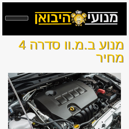
מנוע ב.מ.וו סדרה 4
מחיר