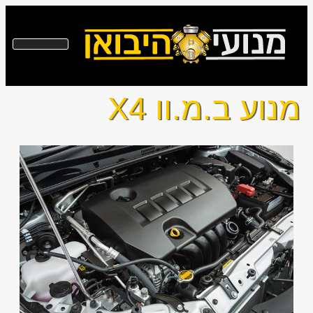
מנוע ב.מ.וו X4