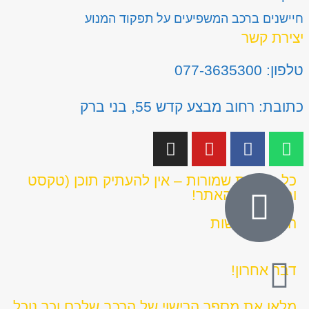
חיישנים ברכב המשפיעים על תפקוד המנוע
יצירת קשר
טלפון: 077-3635300
כתובת: רחוב מבצע קדש 55, בני ברק
כל הזכויות שמורות – אין להעתיק תוכן (טקסט
ותמונות) מהאתר!
הצהרת נגישות
דבר אחרון!
מלאו את מספר הרישוי של הרכב שלכם וכך נוכל