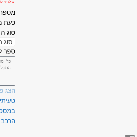
יש להזין לפחות 
מספר ה
כעת מ
סוג ה
סוג 
ספר לנ
הצג פ
טעיתי
במספ
הרכב