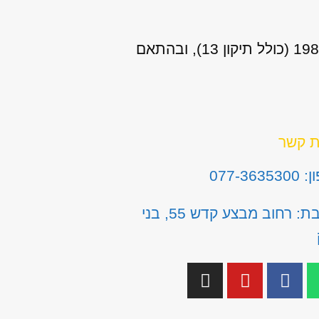
אני מאשר/ת כי ידוע לי שהפרטים שמסרתי יישמרו ויעובדו בהתאם לחוק הגנת הפרטיות, התשמ"א–1981 (כולל תיקון 13), ובהתאם
ת קשר
077-3635
כתובת: רחוב מבצע קדש 55, בני