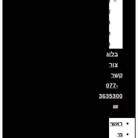
שיפוץ
/
החלפת
סוללה
היברידית
בלוג
צור
קשר
077-
3635300
ראשי
מי