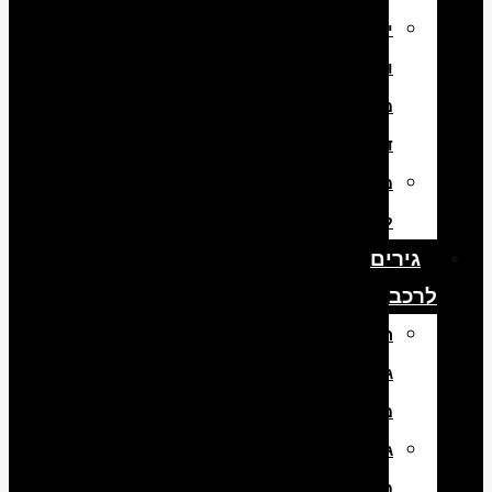
יבוא
והתקנת
מנועי
דיזל
מנועים
למשאיות
גירים
לרכב
החלפת
גירים
מיבוא
גירים
מפירוק