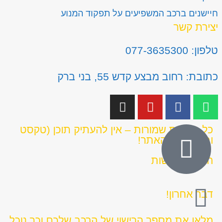
חיישנים ברכב המשפיעים על תפקוד המנוע
יצירת קשר
טלפון: 077-3635300
כתובת: רחוב מבצע קדש 55, בני ברק
כל הזכויות שמורות – אין להעתיק תוכן (טקסט
ותמונות) מהאתר!
הצהרת נגישות
דבר אחרון!
מלאו את מספר הרישוי של הרכב שלכם וכך נוכל