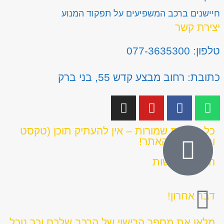
חיישנים ברכב המשפיעים על תפקוד המנוע
יצירת קשר
טלפון: 077-3635300
כתובת: רחוב מבצע קדש 55, בני ברק
כל הזכויות שמורות – אין להעתיק תוכן (טקסט
ותמונות) מהאתר!
הצהרת נגישות
דבר אחרון!
מלאו את מספר הרישוי של הרכב שלכם וכך נוכל