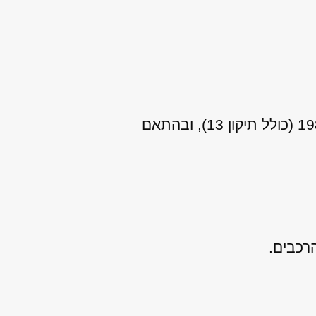
אני מאשר/ת כי ידוע לי שהפרטים שמסרתי יישמרו ויעובדו בהתאם לחוק הגנת הפרטיות, התשמ"א–1981 (כולל תיקון 13), ובהתאם
רכבים.