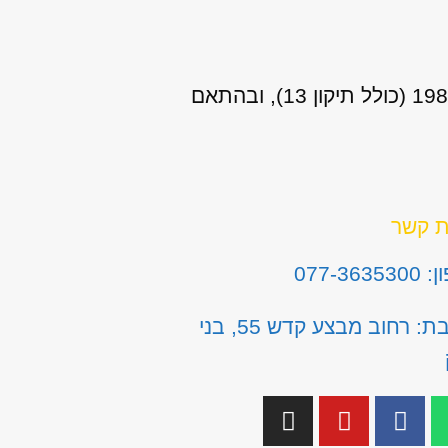
אני מאשר/ת כי ידוע לי שהפרטים שמסרתי יישמרו ויעובדו בהתאם לחוק הגנת הפרטיות, התשמ"א–1981 (כולל תיקון 13), ובהתאם
ת קשר
077-3635
כתובת: רחוב מבצע קדש 55, בני