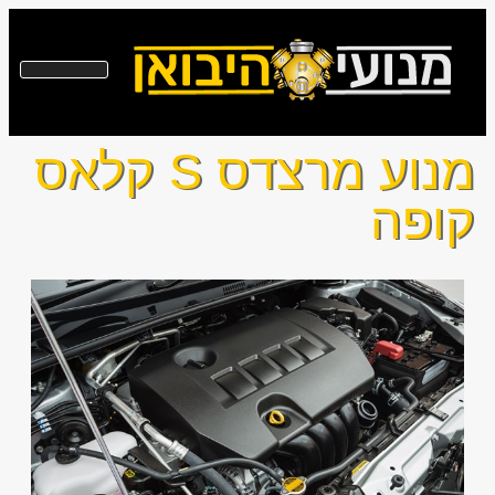
מנוע מרצדס S קלאס
קופה