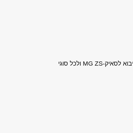
צריכים להחליף את מנוע הרכב שלכם? במנועי היבואן אנו מספקים מנועים איכותיים מיבוא לסאיק-MG ZS ולכל סוגי