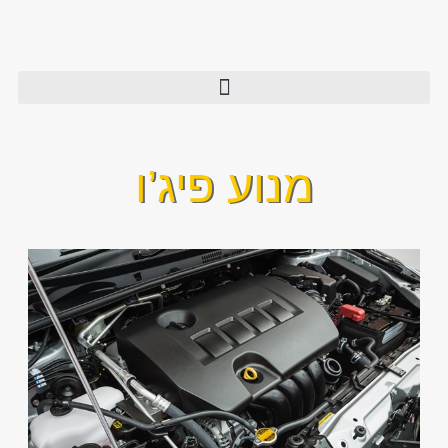
מנוע פיג’ו